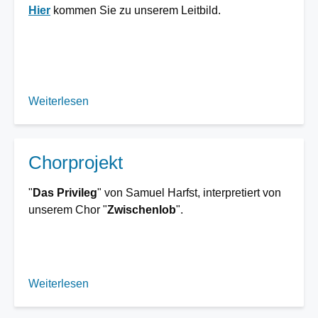
Hier
kommen Sie zu unserem Leitbild.
Weiterlesen
über
Leitbild
der
Gemeinde
Chorprojekt
"
Das Privileg
" von Samuel Harfst, interpretiert von
unserem Chor "
Zwischenlob
".
Weiterlesen
über
Chorprojekt