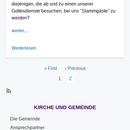
diejenigen, die ab und zu einen unserer
Gottesdienste besuchen, bei uns "Stammgäste" zu
werden?
weiter...
Weiterlesen
über
Gottesdienständerungen
Seitennummerierung
Erste
« First
Vorherige
‹ Previous
Seite
Seite
Page
1
Aktuelle
2
Seite
Subscribe
KIRCHE UND GEMEINDE
Die Gemeinde
Ansprechpartner